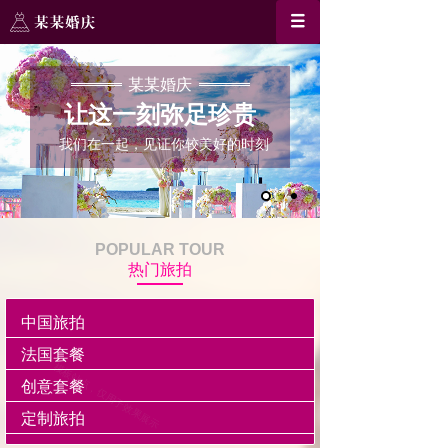
某某婚庆
让这一刻弥足珍贵
我们在一起，见证你较美好的时刻
POPULAR TOUR
热门旅拍
中国旅拍
法国套餐
创意套餐
定制旅拍